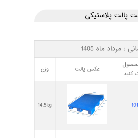
 پالت پلاستیکی
ی : مرداد ماه 1405
محصول
عکس پالت
وزن
 کنید
14.5kg
10