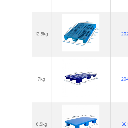
12.5kg
20
7kg
20
6.5kg
30