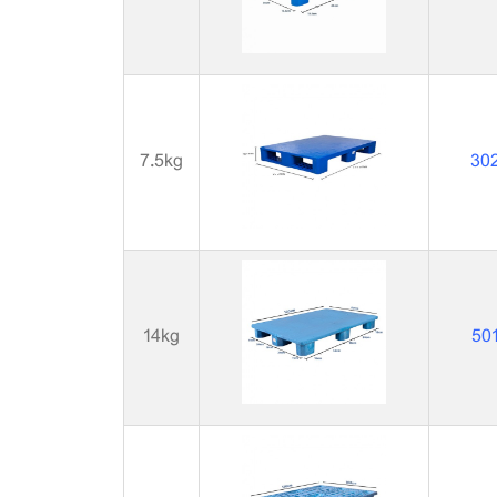
7.5kg
30
14kg
50