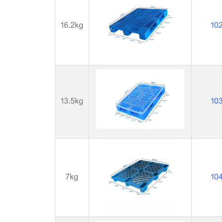
16.2kg
10
13.5kg
10
7kg
10