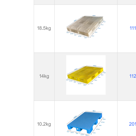
18.5kg
11
14kg
11
10.2kg
20