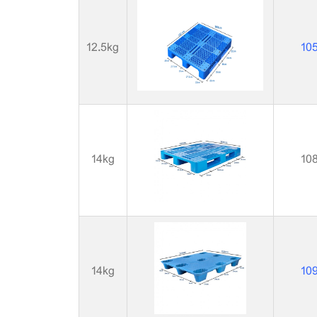
12.5kg
10
14kg
10
14kg
10