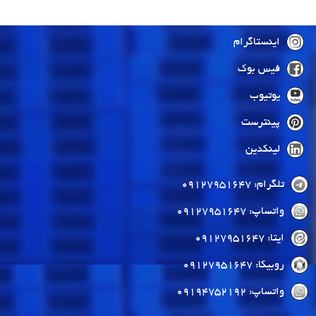
اینستاگرام
فیس بوک
یوتیوب
پینترست
لینکدین
تلگرام: 09127951647
واتساپ: 09127951647
ایتا: 09127951647
روبیکا: 09127951647
واتساپ: 09194752192