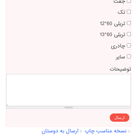
جفت
تک
تریلی 60*12
تریلی 60*13
چادری
سایر
توضیحات
نسخه مناسب چاپ
ارسال به دوستان