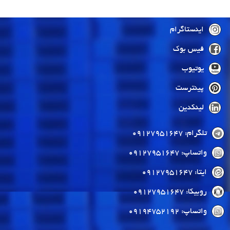
اینستاگرام
فیس بوک
یوتیوب
پینترست
لینکدین
تلگرام: 09127951647
واتساپ: 09127951647
ایتا: 09127951647
روبیکا: 09127951647
واتساپ: 09194752192