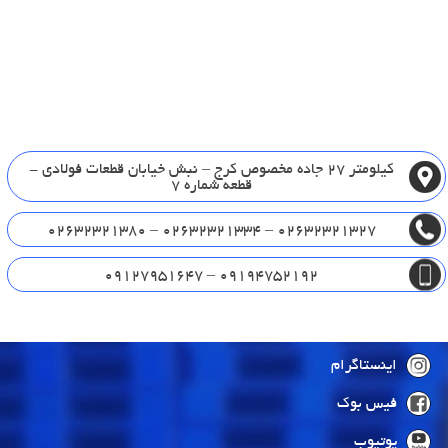
کیلومتر 27 جاده مخصوص کرج – نبش خیابان قطعات فولادی -
قطعه شماره 7
02632321327 – 02632321334 – 02632321380
09194752192 – 09127951647
اینستاگرام
فیس بوک
یوتیوب