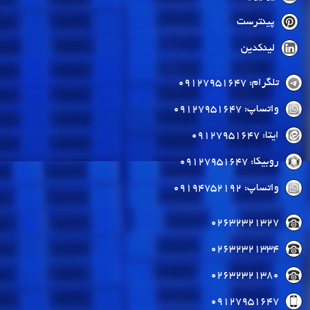
پینترست
لینکدین
تلگرام: 09127951647
واتساپ: 09127951647
ایتا: 09127951647
روبیکا: 09127951647
واتساپ: 09194752192
02632321327
02632321334
02632321380
09127951647