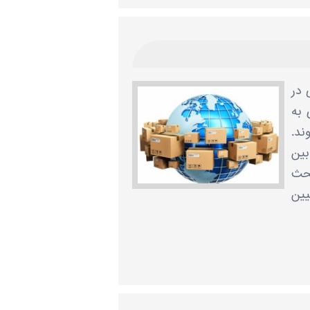
 در
 به
ند.
ین‌
بحث
یین