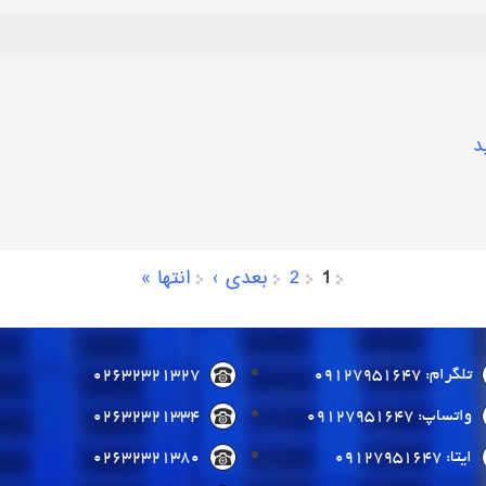
د
1
2
بعدی ›
انتها »
تلگرام: 09127951647
02632321327
واتساپ: 09127951647
02632321334
ایتا: 09127951647
02632321380