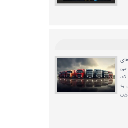
های
 می
که،
 به
رین