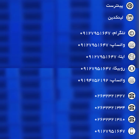
پینترست
لینکدین
تلگرام: 09127951647
واتساپ: 09127951647
ایتا: 09127951647
روبیکا: 09127951647
واتساپ: 09194752192
02632321327
02632321334
02632321380
09127951647