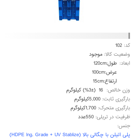
کد:
102
وضعیت کالا:
موجود
ابعاد:
طول:
120cm
عرض:
100cm
ارتفاع:
15cm
وزن خالص:
16
(%3±) کیلوگرم
بارگیری ثابت:
5,000کیلوگرم
بارگیری متحرک:
1,700کیلوگرم
ظرفیت در تریلی:
550عدد
جنس:
پلی اتیلن با چگالی بالا (HDPE lng. Grade + UV Stablize)