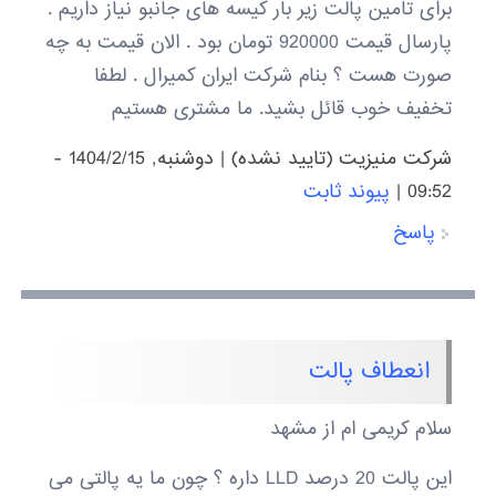
برای تامین پالت زیر بار کیسه های جانبو نیاز داریم .
پارسال قیمت 920000 تومان بود . الان قیمت به چه
صورت هست ؟ بنام شرکت ایران کمیرال . لطفا
تخفیف خوب قائل بشید. ما مشتری هستیم
شرکت منیزیت (تایید نشده)
|
دوشنبه, 1404/2/15 -
09:52
|
پیوند ثابت
پاسخ
انعطاف پالت
سلام کریمی ام از مشهد
این پالت 20 درصد LLD داره ؟ چون ما یه پالتی می