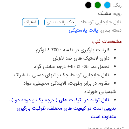
رنگ:
رویه:
مشبک
قابل جابجایی توسط:
جک پالت دستی
لیفتراک
دسته بندی:
پالت پلاستیکی
مشخصات فنی:
ظرفیت بارگیری در قفسه : 700 کیلوگرم
دارای لاستیک های ضد لغزش
تحمل دما 25- تا 45+ درجه سانتی گراد
قابل جابجایی توسط جک پالتهای دستی ، لیفتراک
مقاوم در برابر رطوبت، آلایندگی محیطی، مواد
شیمیایی خورنده
قابل تولید در کیفیت های ( درجه یک و درجه دو ) ،
بدیهی است در کیفیت های مختلف، ظرفیت بارگیری
متفاوت است