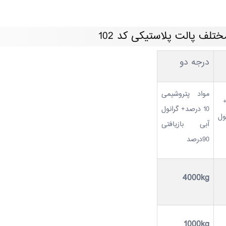
ف پالت پلاستیکی کد 102
درجه دو
مواد پتروشیمی
اولیه52/518+
10 درصد+ گرانول
ول
آبی بازیافتی
90درصد
4000kg
1000kg