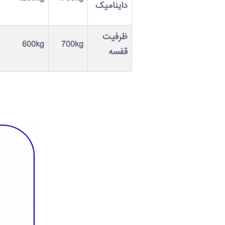
داینامیک
ظرفیت
600kg
700kg
قفسه