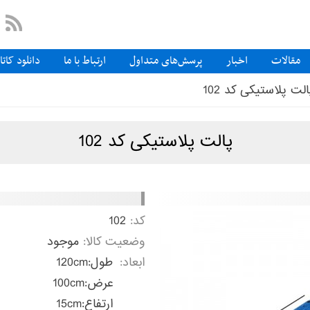
مقالات
اخبار
پرسش‌های متداول
ارتباط با ما
دانلود کات
الت پلاستیکی کد 102
پالت پلاستیکی کد 102
کد:
102
وضعیت کالا:
موجود
ابعاد:
طول:
120cm
عرض:
100cm
ارتفاع:
15cm