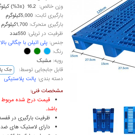
وزن خالص:
16.2
(%3±) کیلوگرم
بارگیری ثابت:
5,000کیلوگرم
بارگیری متحرک:
1,700کیلوگرم
ظرفیت در تریلی:
550عدد
جنس:
پلی اتیلن با چگالی بالا (PE lng. Grade + UV Stablize
رنگ:
رویه:
مشبک
قابل جابجایی توسط:
جک پا
دسته بندی:
پالت پلاستیکی
مشخصات فنی:
قیمت درج شده مربوط ب
باشد.
ظرفیت بارگیری در قفسه : 700 کیلو
دارای لاستیک های ضد