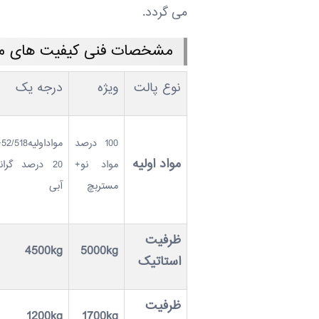
می گردد.
مشخصات فنی کیفیت های مختل
نوع پالت
ویژه
درجه یک
100 درصد
مواد
مواد اولیه
مواد نو+
20 درصد گران
مستربچ
آبی
ظرفیت
4500kg
5000kg
استاتیک
ظرفیت
1200kg
1700kg