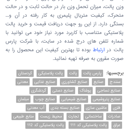
وزن پالت، میزان تحمل وزن بار در حالت ثابت و در حالت
متحرک، کیفیت متریال پلیمری به کار رفته در آن و...
بستگی دارد. از این رو جهت دریافت قیمت و خرید پالت
پلاستیکی متناسب با کاربرد مورد نیاز خود می توانید با
شماره تلفن های درج شده در سایت، با شرکت پارس
پالت در
ارتباط
بوده تا بهترین کیفیت این محصول را به
صورت مقرون به صرفه تهیه نمائید.
برچسبها:
پارس پالت
پالت
پالت پلاستیکی
کردستان
سنندج
صنایع
صنایع کشاورزی
صنایع غذایی
معدنی
صنایع نساجی
پوشاک
صنایع دستی
گردشگری
صنایع پتروشیمی
صنایع شیمیایی
صنایع چوب
مبلمان
فلزی
ماشین سازی
صنایع بسته بندی
آب معدنی
صادرات
ساختمانی
تجارت
محیط زیست
منابع طبیعی
عراق
پالت پلاستیکی کد 111
پالت پلاستیکی کد 112