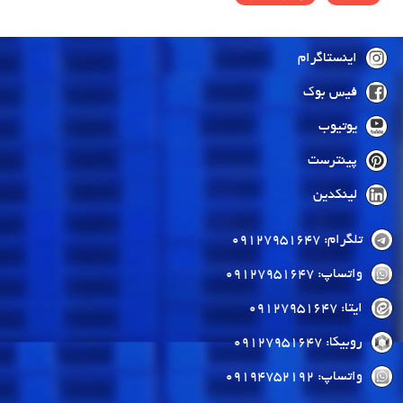
اینستاگرام
فیس بوک
یوتیوب
پینترست
لینکدین
تلگرام: 09127951647
واتساپ: 09127951647
ایتا: 09127951647
روبیکا: 09127951647
واتساپ: 09194752192