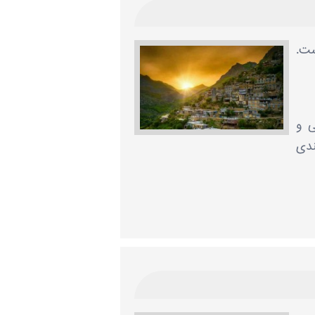
ست.
ی و
ندی