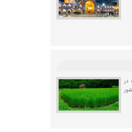
 در
شور