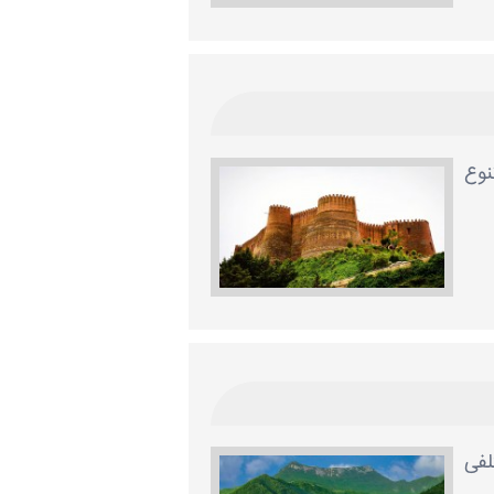
نوع
لفی