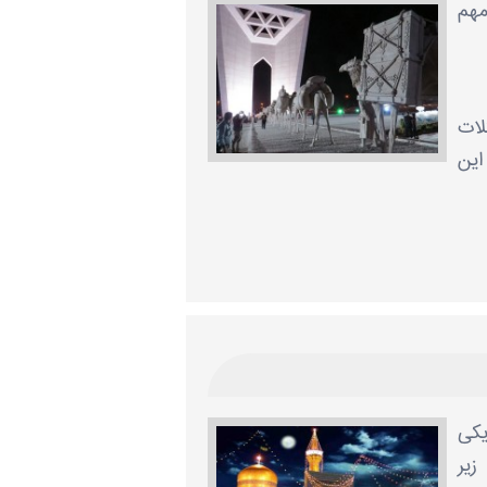
هم‌
لات
این
یکی
زیر