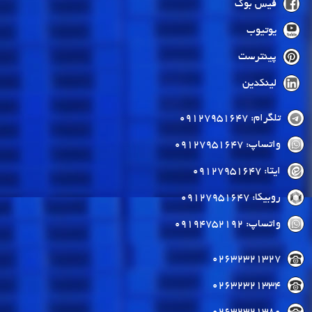
فیس بوک
یوتیوب
پینترست
لینکدین
تلگرام: 09127951647
واتساپ: 09127951647
ایتا: 09127951647
روبیکا: 09127951647
واتساپ: 09194752192
02632321327
02632321334
02632321380