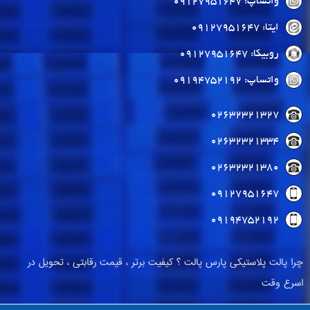
واتساپ: 09127951647
ایتا: 09127951647
روبیکا: 09127951647
واتساپ: 09194752192
02632321327
02632321334
02632321380
09127951647
09194752192
چرا پالت پلاستیکی پارس پالت ؟ کیفیت برتر ، قیمت رقابتی ، تحویل در
اسرع وقت