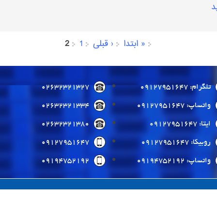
د
« ابتدا
‹ قبلی
1
2
تلگرام: 09127951647
02632321327
واتساپ: 09127951647
02632321334
ایتا: 09127951647
02632321380
روبیکا: 09127951647
09127951647
واتساپ: 09194752192
09194752192