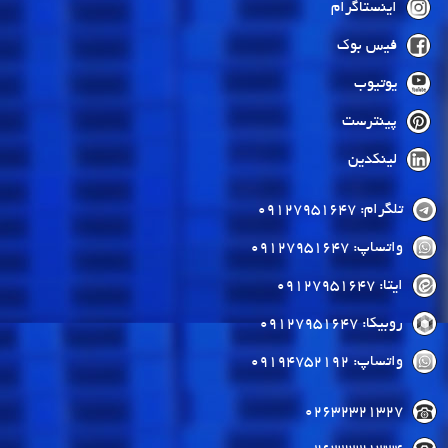
اینستاگرام
فیس بوک
یوتیوب
پینترست
لینکدین
تلگرام: 09127951647
واتساپ: 09127951647
ایتا: 09127951647
روبیکا: 09127951647
واتساپ: 09194752192
02632321327