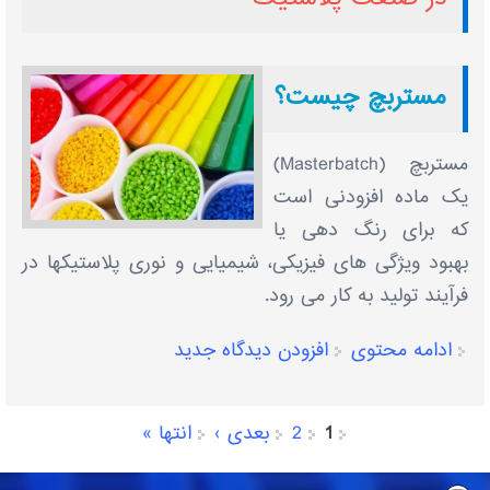
مستربچ چیست؟
مستربچ (Masterbatch)
یک ماده افزودنی است
که برای رنگ دهی یا
بهبود ویژگی های فیزیکی، شیمیایی و نوری پلاستیکها در
فرآیند تولید به کار می رود.
ادامه محتوی
افزودن دیدگاه جدید
1
2
بعدی ›
انتها »
صفحه‌ها