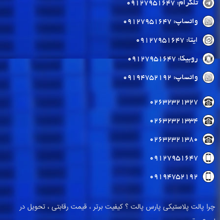
تلگرام: 09127951647
واتساپ: 09127951647
ایتا: 09127951647
روبیکا: 09127951647
واتساپ: 09194752192
02632321327
02632321334
02632321380
09127951647
09194752192
چرا پالت پلاستیکی پارس پالت ؟ کیفیت برتر ، قیمت رقابتی ، تحویل در