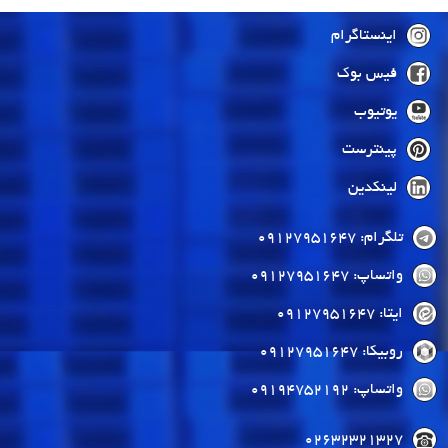
اینستاگرام
فیس بوک
یوتیوب
پینترست
لینکدین
تلگرام: 09127951647
واتساپ: 09127951647
ایتا: 09127951647
روبیکا: 09127951647
واتساپ: 09194752192
02632321327