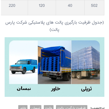
220
120
40
502
(جدول ظرفیت بارگیری پالت های پلاستیکی شرکت پارس
پالت)
برچسب:
ظرفیت بارگیری پالت
وانت
نیسان
خاور