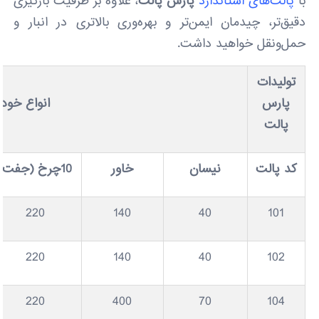
با
پالت‌های استاندارد
پارس پالت
، علاوه بر ظرفیت بارگیری
دقیق‌تر، چیدمان ایمن‌تر و بهره‌وری بالاتری در انبار و
حمل‌ونقل خواهید داشت.
تولیدات
پارس
انواع خودروهای باری 
پالت
کد پالت
نیسان
خاور
10چرخ (جفت)
220
140
40
101
220
140
40
102
220
400
70
104