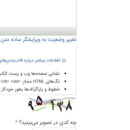
تغییر وضعیت به ویرایشگر ساده متن
اطلاعات بیشتر درباره قالب‌بندی‌ها
نشانی صفحه‌ها وب و پست الکترو
تگ‌های HTML مجاز: <a> <em> <strong> <cite> <blockquote> <code> <ul> <ol> <li> <dl> <dt> <dd>
خطوط و پاراگراف‌ها بطور خودکار 
چه کدی در تصویر می‌بینید؟
*