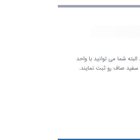
ف به صورت سفارشی تولید می شوند . اغلب برای تیراژ بالای 1000 عدد. البته شما می توانید با واحد