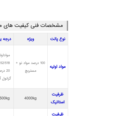
مشخصات فنی کیفیت های مختل
نوع پالت
ویژه
درجه ی
مواداول
100 درصد مواد نو +
+
مواد اولیه
مستربچ
20 در
گرانول آ
ظرفیت
500kg
4000kg
استاتیک
ظرفیت