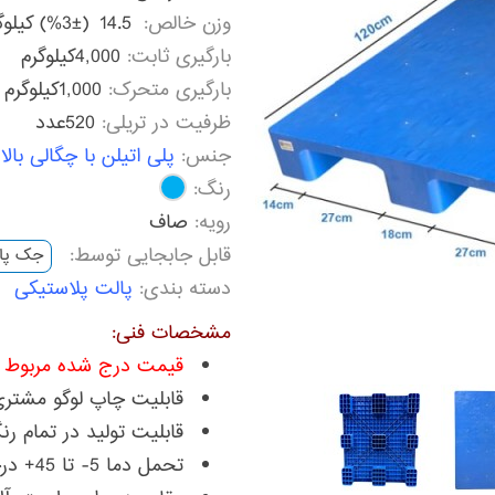
وزن خالص:
14.5
(%3±) کیلوگرم
بارگیری ثابت:
4,000کیلوگرم
بارگیری متحرک:
1,000کیلوگرم
ظرفیت در تریلی:
520عدد
جنس:
پلی اتیلن با چگالی بالا (PE lng. Grade + UV Stablize
رنگ:
رویه:
صاف
قابل جابجایی توسط:
جک پا
دسته بندی:
پالت پلاستیکی
مشخصات فنی:
قیمت درج شده مربوط ب
قابلیت چاپ لوگو مشتر
قابلیت تولید در تمام رن
تحمل دما 5- تا 45+ درجه سانتیگراد