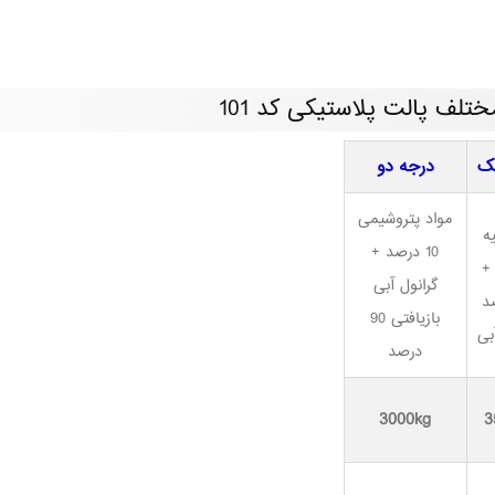
ف پالت پلاستیکی کد 101
ک
درجه دو
مواد پتروشیمی
یه
10 درصد +
52/518 
گرانول آبی
صد
بازیافتی 90
بی
درصد
3000kg
3