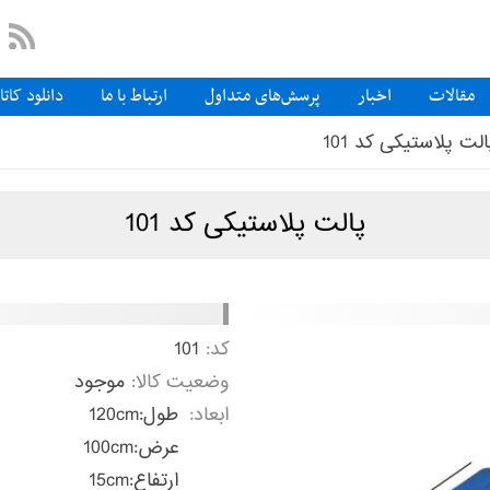
مقالات
اخبار
پرسش‌های متداول
ارتباط با ما
دانلود کات
الت پلاستیکی کد 101
پالت پلاستیکی کد 101
کد:
101
وضعیت کالا:
موجود
ابعاد:
طول:
120cm
عرض:
100cm
ارتفاع:
15cm