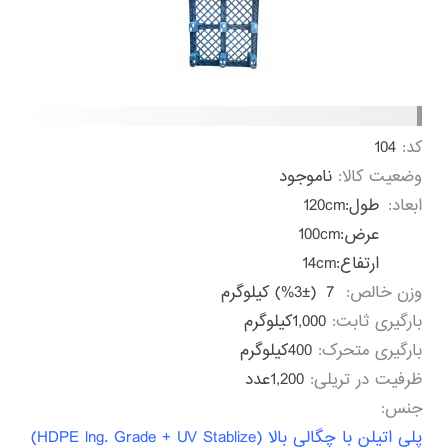
کد:
104
وضعیت کالا:
ناموجود
ابعاد:
طول:
120cm
عرض:
100cm
ارتفاع:
14cm
وزن خالص:
7
(%3±) کیلوگرم
بارگیری ثابت:
1,000کیلوگرم
بارگیری متحرک:
400کیلوگرم
ظرفیت در تریلی:
1,200عدد
جنس:
پلی اتیلن با چگالی بالا (HDPE lng. Grade + UV Stablize)