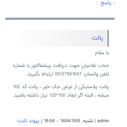
پاسخ
پالت
با سلام
جناب غلامیان جهت دریافت پیشفاکتور با شماره
تلفن واتساپ 09127951647 ارتباط بگیرید.
پالت پلاستیکی از عرض جک خور ، پالت کد 102
میشه ، البته اگر ابعاد 100*120 نیاز داشته باشید.
admin
|
شنبه, 1404/10/6 - 16:54
|
پیوند ثابت