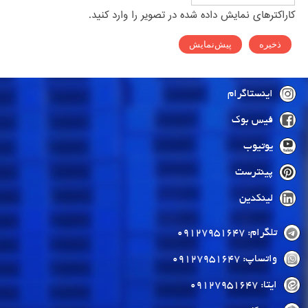
کاراکترهای نمایش داده شده در تصویر را وارد کنید.
اینستاگرام
فیس بوک
یوتیوب
پینترست
لینکدین
تلگرام: 09127951647
واتساپ: 09127951647
ایتا: 09127951647