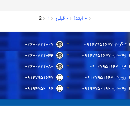
« ابتدا
‹ قبلی
1
2
تلگرام: 09127951647
02632321327
واتساپ: 09127951647
02632321334
ایتا: 09127951647
02632321380
روبیکا: 09127951647
09127951647
واتساپ: 09194752192
09194752192