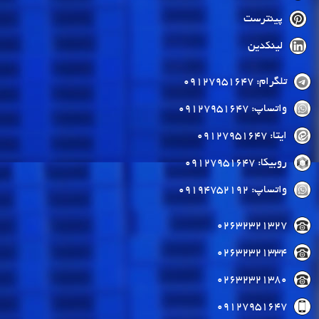
پینترست
لینکدین
تلگرام: 09127951647
واتساپ: 09127951647
ایتا: 09127951647
روبیکا: 09127951647
واتساپ: 09194752192
02632321327
02632321334
02632321380
09127951647