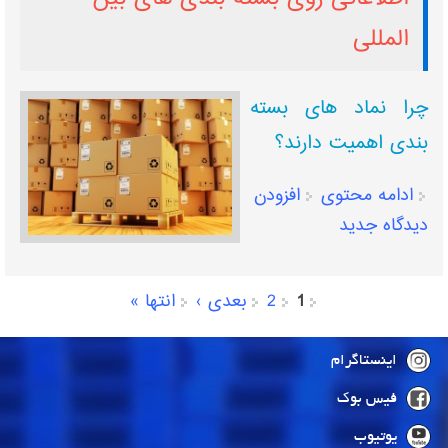
المللی
چرا نماد های بسته‌
بندی اهمیت دارند؟
ادامه محتوی
افزودن
دیدگاه جدید
1
2
بعدی ›
انتها »
صفحه‌ها
اینستاگرام
فیس بوک
یوتیوب