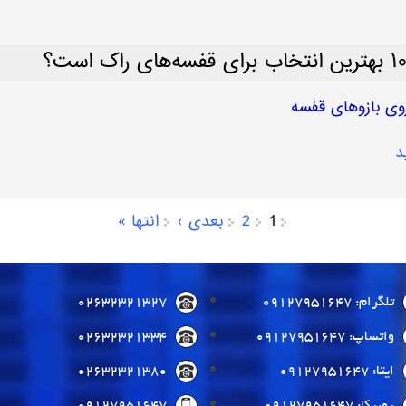
د
1
2
بعدی ›
انتها »
تلگرام: 09127951647
02632321327
واتساپ: 09127951647
02632321334
ایتا: 09127951647
02632321380