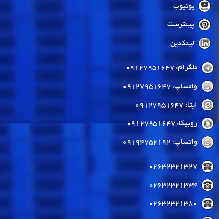
یوتیوب
پینترست
لینکدین
تلگرام: 09127951647
واتساپ: 09127951647
ایتا: 09127951647
روبیکا: 09127951647
واتساپ: 09194752192
02632321327
02632321334
02632321380