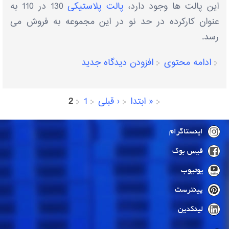
این پالت ها وجود دارد،
پالت پلاستیکی
130 در 110 به
عنوان کارکرده در حد نو در این مجموعه به فروش می
رسد.
ادامه محتوی
افزودن دیدگاه جدید
« ابتدا
‹ قبلی
1
2
صفحه‌ها
اینستاگرام
فیس بوک
یوتیوب
پینترست
لینکدین