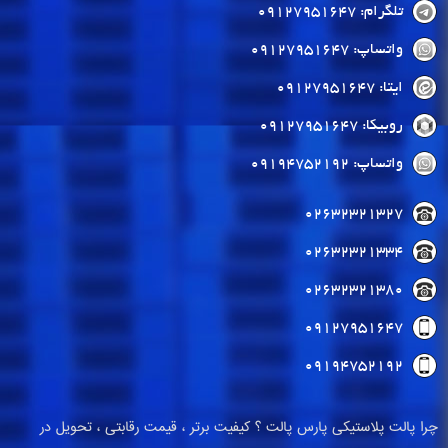
تلگرام: 09127951647
واتساپ: 09127951647
ایتا: 09127951647
روبیکا: 09127951647
واتساپ: 09194752192
02632321327
02632321334
02632321380
09127951647
09194752192
چرا پالت پلاستیکی پارس پالت ؟ کیفیت برتر ، قیمت رقابتی ، تحویل در