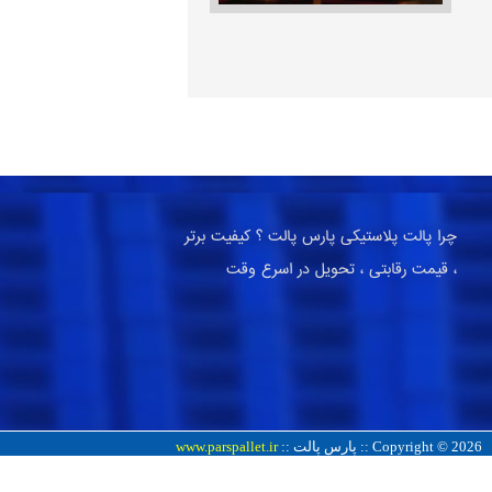
چرا پالت پلاستیکی پارس پالت ؟ کیفیت برتر
، قیمت رقابتی ، تحویل در اسرع وقت
Copyright © 2026 :: پارس پالت ::
www.parspallet.ir