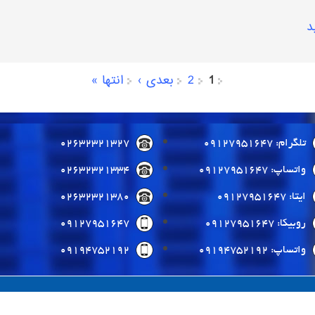
د
1
2
بعدی ›
انتها »
تلگرام: 09127951647
02632321327
واتساپ: 09127951647
02632321334
ایتا: 09127951647
02632321380
روبیکا: 09127951647
09127951647
واتساپ: 09194752192
09194752192