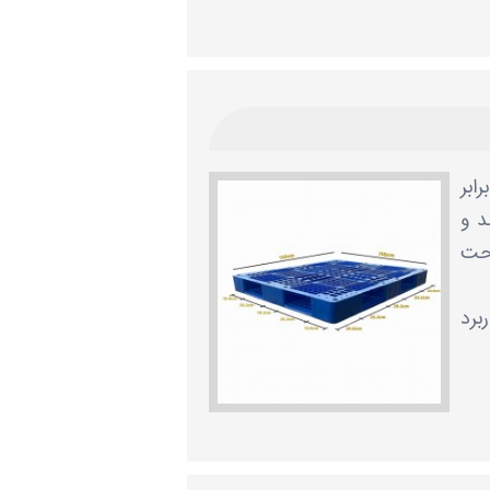
رابر
د و
احت
برد