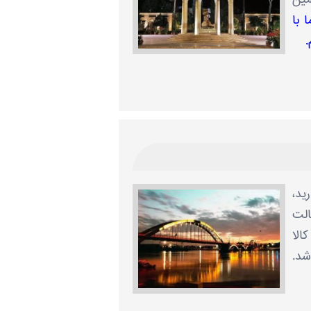
 با
.
ید،
الت
الا
شد.