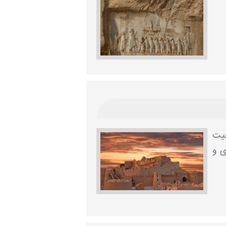
عیت
ی و