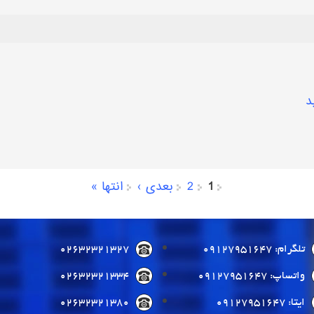
د
1
2
بعدی ›
انتها »
تلگرام: 09127951647
02632321327
واتساپ: 09127951647
02632321334
ایتا: 09127951647
02632321380