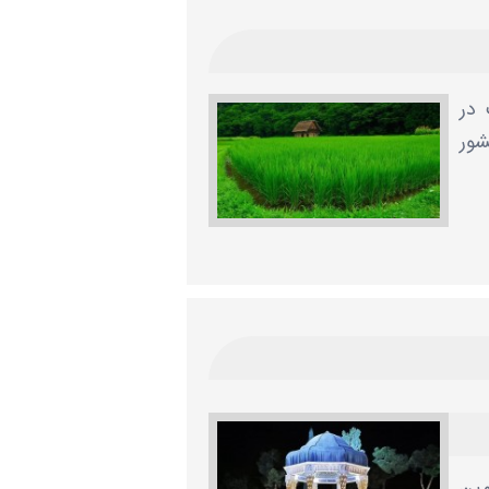
 در
شور
مین