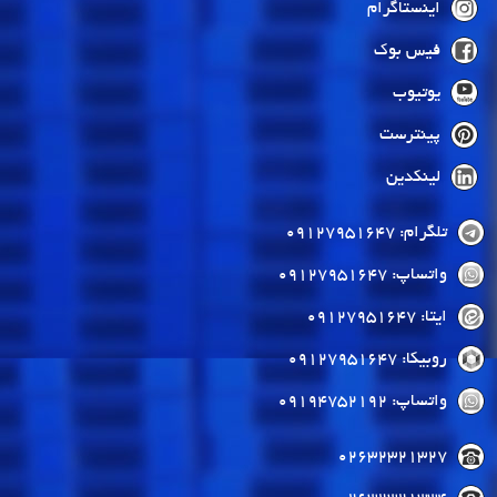
اینستاگرام
فیس بوک
یوتیوب
پینترست
لینکدین
تلگرام: 09127951647
واتساپ: 09127951647
ایتا: 09127951647
روبیکا: 09127951647
واتساپ: 09194752192
02632321327