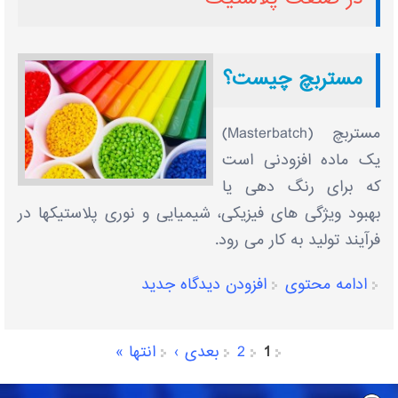
مستربچ چیست؟
مستربچ (Masterbatch)
یک ماده افزودنی است
که برای رنگ دهی یا
بهبود ویژگی های فیزیکی، شیمیایی و نوری پلاستیکها در
فرآیند تولید به کار می رود.
ادامه محتوی
افزودن دیدگاه جدید
1
2
بعدی ›
انتها »
صفحه‌ها