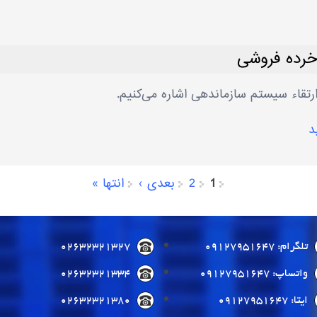
خرده فروشی
 ارتقاء سیستم سازماندهی اشاره می‌کنیم.
د
1
2
بعدی ›
انتها »
تلگرام: 09127951647
02632321327
واتساپ: 09127951647
02632321334
ایتا: 09127951647
02632321380