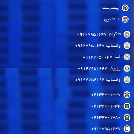
پینترست
لینکدین
تلگرام: 09127951647
واتساپ: 09127951647
ایتا: 09127951647
روبیکا: 09127951647
واتساپ: 09194752192
02632321327
02632321334
02632321380
09127951647