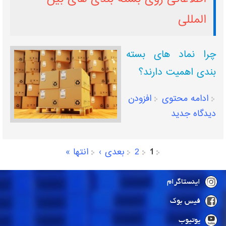
المللی
چرا نماد های بسته‌
بندی اهمیت دارند؟
ادامه محتوی
افزودن
دیدگاه جدید
1
2
بعدی ›
انتها »
صفحه‌ها
اینستاگرام
فیس بوک
یوتیوب