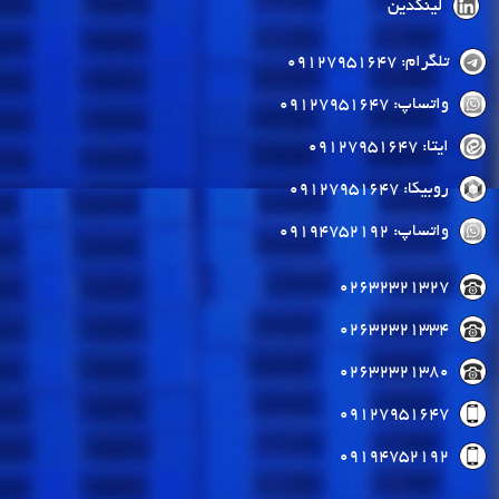
لینکدین
تلگرام: 09127951647
واتساپ: 09127951647
ایتا: 09127951647
روبیکا: 09127951647
واتساپ: 09194752192
02632321327
02632321334
02632321380
09127951647
09194752192