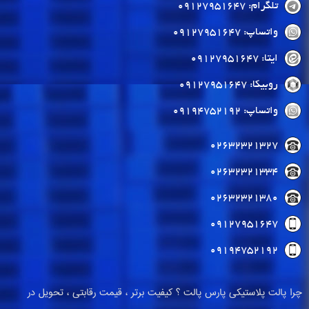
تلگرام: 09127951647
واتساپ: 09127951647
ایتا: 09127951647
روبیکا: 09127951647
واتساپ: 09194752192
02632321327
02632321334
02632321380
09127951647
09194752192
چرا پالت پلاستیکی پارس پالت ؟ کیفیت برتر ، قیمت رقابتی ، تحویل در