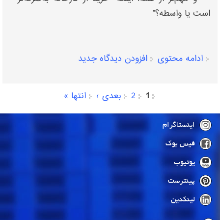
است یا واسطه؟”
ادامه محتوی
افزودن دیدگاه جدید
1
2
بعدی ›
انتها »
صفحه‌ها
اینستاگرام
فیس بوک
یوتیوب
پینترست
لینکدین