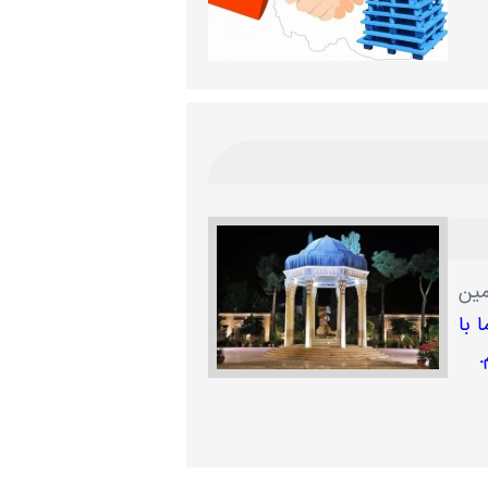
مین
 با
.