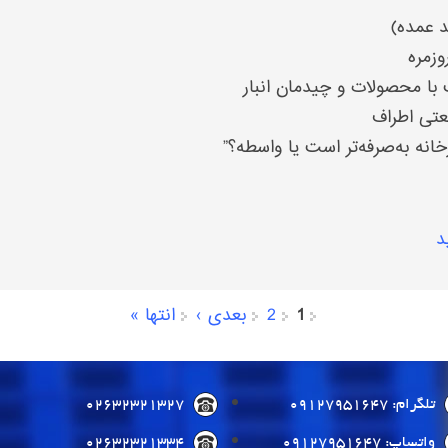
 عمده)
وزمره
 با محصولات و چیدمان انبار
تی اطراف
رخانه به‌صرفه‌تر است یا واسطه؟”
د
1
2
بعدی ›
انتها »
تلگرام: 09127951647
02632321327
واتساپ: 09127951647
02632321334