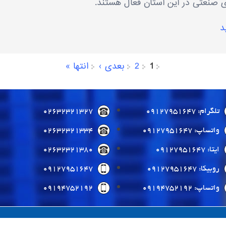
ی صنعتی در این استان فعال هستند.
د
1
2
بعدی ›
انتها »
تلگرام: 09127951647
02632321327
واتساپ: 09127951647
02632321334
ایتا: 09127951647
02632321380
روبیکا: 09127951647
09127951647
واتساپ: 09194752192
09194752192