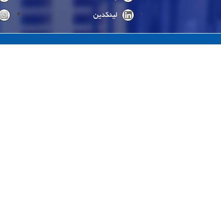
لینکدین