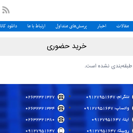
مقالات
اخبار
پرسش‌های متداول
ارتباط با ما
دانلود کات
خرید حضوری
 طبقه‌بندی نشده است.
تلگرام: 09127951647
02632321327
واتساپ: 09127951647
02632321334
ایتا: 09127951647
02632321380
روبیکا: 09127951647
09127951647