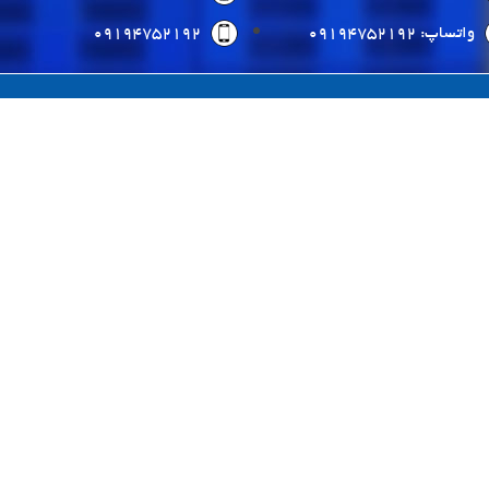
واتساپ: 09194752192
09194752192