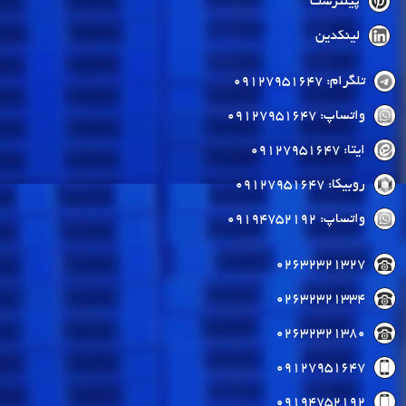
پینترست
لینکدین
تلگرام: 09127951647
واتساپ: 09127951647
ایتا: 09127951647
روبیکا: 09127951647
واتساپ: 09194752192
02632321327
02632321334
02632321380
09127951647
09194752192