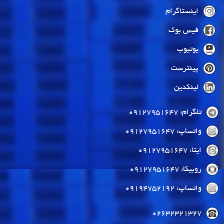
اینستاگرام
فیس بوک
یوتیوب
پینترست
لینکدین
تلگرام: 09127951647
واتساپ: 09127951647
ایتا: 09127951647
روبیکا: 09127951647
واتساپ: 09194752192
02632321327