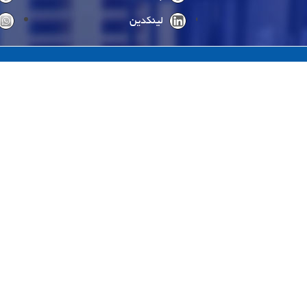
لینکدین