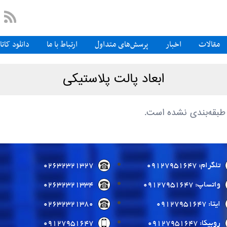
مقالات
اخبار
پرسش‌های متداول
ارتباط با ما
دانلود کات
ابعاد پالت پلاستیکی
 طبقه‌بندی نشده است.
تلگرام: 09127951647
02632321327
واتساپ: 09127951647
02632321334
ایتا: 09127951647
02632321380
روبیکا: 09127951647
09127951647