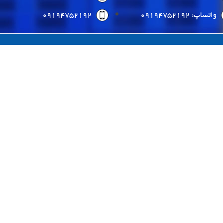
واتساپ: 09194752192
09194752192