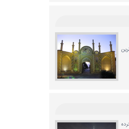
رین
رده