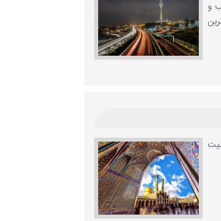
ب و
رین
لیت