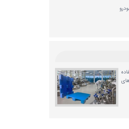
ودرو
اده
های