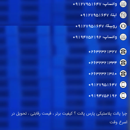
واتساپ: 09127951647
ایتا: 09127951647
روبیکا: 09127951647
واتساپ: 09194752192
02632321327
02632321334
02632321380
09127951647
09194752192
چرا پالت پلاستیکی پارس پالت ؟ کیفیت برتر ، قیمت رقابتی ، تحویل در
اسرع وقت