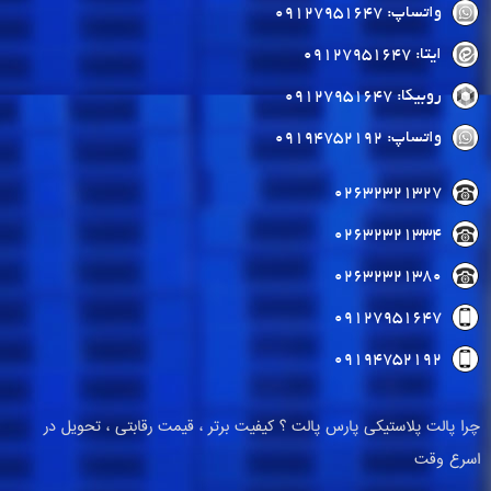
واتساپ: 09127951647
ایتا: 09127951647
روبیکا: 09127951647
واتساپ: 09194752192
02632321327
02632321334
02632321380
09127951647
09194752192
چرا پالت پلاستیکی پارس پالت ؟ کیفیت برتر ، قیمت رقابتی ، تحویل در
اسرع وقت