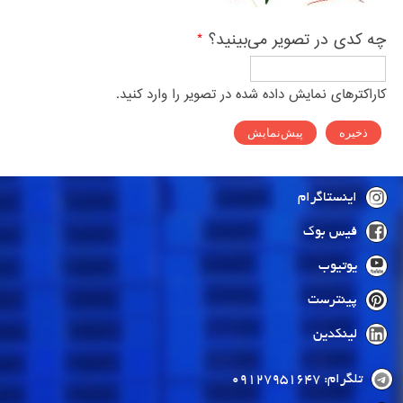
چه کدی در تصویر می‌بینید؟
*
کاراکترهای نمایش داده شده در تصویر را وارد کنید.
اینستاگرام
فیس بوک
یوتیوب
پینترست
لینکدین
تلگرام: 09127951647