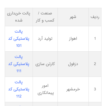
صنعت /
پالت خریداری
ردیف
شهر
کسب و کار
شده
پالت
1
اهواز
تولید آرد
پلاستیکی کد
101
پالت
2
دزفول
کارتن سازی
پلاستیکی کد
111
پالت
امور
3
خرمشهر
پلاستیکی کد
پیمانکاری
112