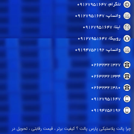
تلگرام: 09127951647
واتساپ: 09127951647
ایتا: 09127951647
روبیکا: 09127951647
واتساپ: 09194752192
02632321327
02632321334
02632321380
09127951647
09194752192
چرا پالت پلاستیکی پارس پالت ؟ کیفیت برتر ، قیمت رقابتی ، تحویل در